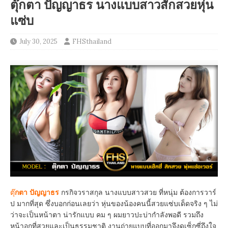
ตุ๊กตา ปัญญาธร นางแบบสาวสักสวยหุ่น
แซ่บ
July 30, 2025
FHSthailand
ตุ๊
กตา ปัญญาธร
กรกิจวราสกุล นางแบบสาวสวย ที่หนุ่ม ต้องการวาร์
ป มากที่สุด ซึ่งบอกก่อนเลยว่า หุ่นของน้องคนนี้สวยแซ่บเด็ดจริง ๆ ไม่
ว่าจะเป็นหน้าตา น่ารักแบบ คม ๆ ผมยาวปะบ่ากำลังพอดี รวมถึง
หน้าอกที่สวยและเป็นธรรมชาติ งานถ่ายแบบที่ออกมาจึงดูเซ็กซี่ถึงใจ