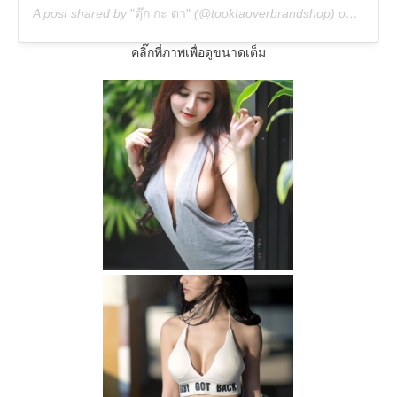
A post shared by
"ตุ๊ก กะ ตา"
(@tooktaoverbrandshop) on
Dec 15
คลิ๊กที่ภาพเพื่อดูขนาดเต็ม