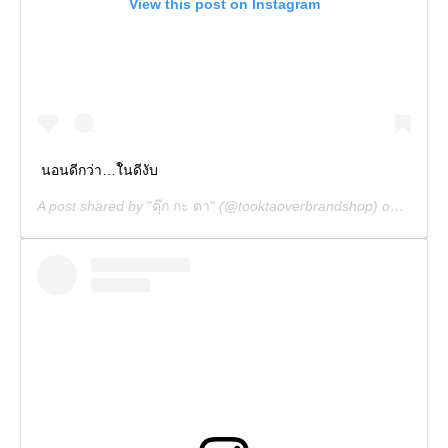
View this post on Instagram
นอนดีกว่า…ใันดีงับ
A post shared by
"ตุ๊ก กะ ตา"
(@tooktaoverbrandshop) on
Jun 27