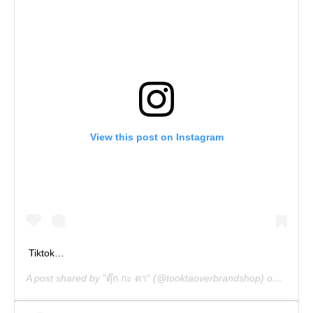
View this post on Instagram
Tiktok…
A post shared by
"ตุ๊ก กะ ตา"
(@tooktaoverbrandshop) on
Jan 27