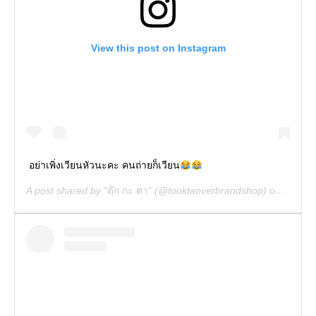
View this post on Instagram
อย่าเพิ่งเวียนหัวนะคะ คนถ่ายก็เวียน
A post shared by
"ตุ๊ก กะ ตา"
(@tooktaoverbrandshop) on
Apr 29