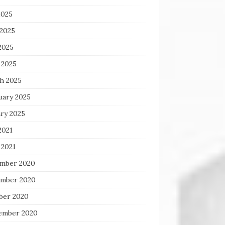
2025
 2025
2025
 2025
h 2025
uary 2025
ary 2025
2021
 2021
mber 2020
mber 2020
ber 2020
ember 2020