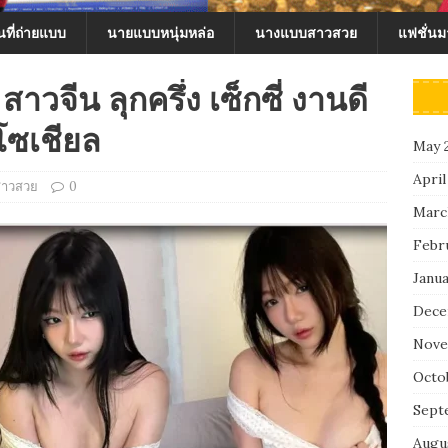
ที่ถ่ายแบบ
นายแบบหนุ่มหล่อ
นางแบบสาวสวย
แฟชั่น
วจีน ลุกครึ่ง เซ็กซี่ งานดี
โซเชียล
May 
April
สาวสวย
0
Marc
Febr
Janu
Dece
Nove
Octo
Sept
Augu