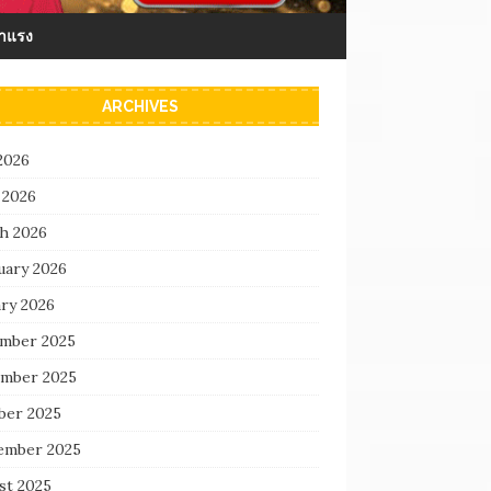
มาแรง
ARCHIVES
2026
 2026
h 2026
uary 2026
ary 2026
mber 2025
mber 2025
ber 2025
ember 2025
st 2025