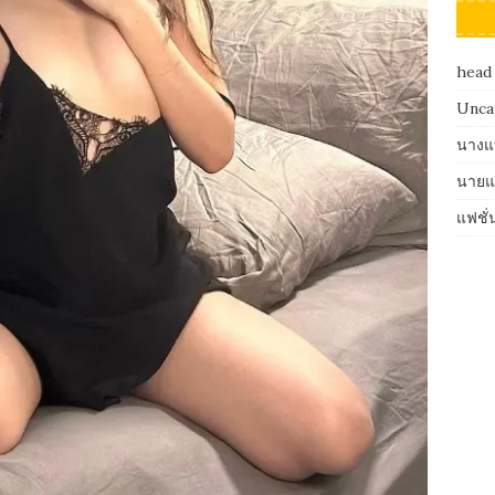
head
Unca
นางแ
นายแ
แฟชั่