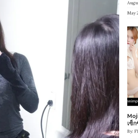
Augu
May 
Moji
เซ็ก
By:
F