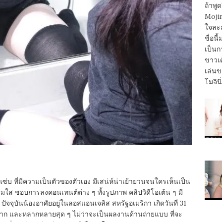
ถ้าพูด
Mojin
ใจละ
ชื่อนี
เป็นก
ขาวเด
เล่นข
โมจิน
บ ที่มีความเป็นตัวของตัวเอง มีเสน่ห์น่าเย้ายวนจนใครเห็นเป็น
แจ่มใส ชอบการลงคอนเทนต์ต่าง ๆ ทั้งรูปภาพ คลิปวิดีโอเต้น ๆ มี
จจุบันน้องอาศัยอยู่ในลอสแอนเจลิส สหรัฐอเมริกา เกิดวันที่ 31
ะมาก และหลากหลายสุด ๆ ไม่ว่าจะเป็นผลงานด้านถ่ายแบบ ที่จะ