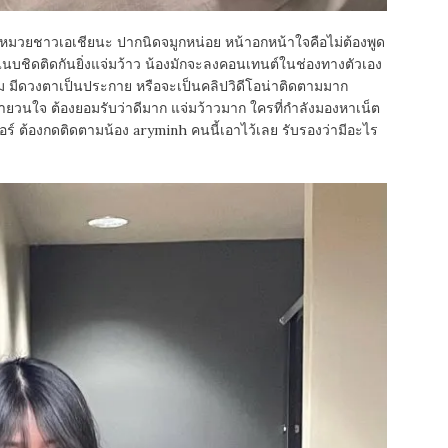
าวหมวยชาวเอเชียนะ ปากนิดจมูกหน่อย หน้าอกหน้าใจคือไม่ต้องพูด
งแนบชิดติดกันยิ่งแจ่มว้าว น้องมักจะลงคอนเทนต์ในช่องทางตัวเอง
ยยิ้ม มีดวงตาเป็นประกาย หรือจะเป็นคลิปวิดีโอน่าติดตามมาก
้ายวนใจ ต้องยอมรับว่าดีมาก แจ่มว้าวมาก ใครที่กำลังมองหาเน็ต
ร์ ต้องกดติดตามน้อง aryminh คนนี้เอาไว้เลย รับรองว่ามีอะไร