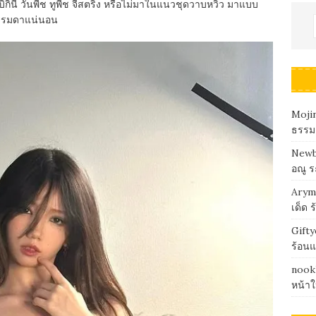
บิกินี่ วันพีช ทูพีช จีสตริง หรือไม่มาในแนวชุดวาบหวิว มาแบบ
่ธรรมดาแน่นอน
Mojin
ธรรมด
Newba
อณู 
Arymi
เด็ด 
Gifty
ร้อน
nookk
หน้าใ