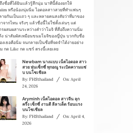
ถึงชื่อที่ได้ยินแล้วรู้สึกนุ่ม นาทีนี้ต้องยกให้
iim หรือน้องนุ่มนิ่ม ไอดอลสาวสวยที่ทำแฟนๆ
ลายกันเป็นแถว ๆ และหลายคนสงสัยว่าที่มาของ
้มาจากไหน จริงๆ แล้วชื่อนี้ไม่ใช่ตั้งเล่นๆ แต่
ารผสมผสานระหว่างคำว่าโมจิ ที่สื่อถึงความนิ่ม
้ง น่าสัมผัสเหมือนขนมโมจิของญี่ปุ่น บวกกับชื่อ
องเธอคือนิ่ม จนกลายเป็นชื่อที่จดจำได้ง่ายอย่าง
ิ่ม กด Like กด แชร์ ตรงนี้เลยเลย
Newbam นางแบบ เน็ตไอดอล สาว
สวย หุ่นเซ็กซี่ ทุกอณู ระเบิดความแซ่
บ บนโซเชียล
By:
FHSthailand
On:
April
24, 2026
Aryminh เน็ตไอดอล สาวจีน ลุก
ครึ่ง เซ็กซี่ งานดี ลีลาเด็ด ร้อนแรง
บนโซเชียล
By:
FHSthailand
On:
April 4,
2026